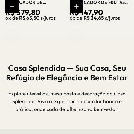
PURIFICADOR DE
PURIFICADOR DE FRUTAS
ALIMENTOS PORTÁTIL OH–
E VEGETAIS USB – CASA
PREÇO
R$ 379,80
PREÇO
R$ 147,90
COMPRAR
COMPRAR
| CASA SPLENDIDA
SPLENDIDA
AGORA
AGORA
6x de
R$ 63,30
s/juros
6x de
R$ 24,65
s/juros
REGULAR
REGULAR
Casa Splendida — Sua Casa, Seu
Refúgio de Elegância e Bem Estar
Explore utensílios, mesa posta e decoração da Casa
Splendida. Viva a experiência de um lar bonito e
prático, onde cada detalhe inspira bem-estar.