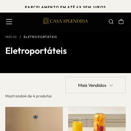
PULAR
PARCELAMENTO EM ATÉ 6X SEM JUROS
PARA
O
CONTEÚDO
INÍCIO
/
ELETROPORTÁTEIS
Eletroportáteis
Mais Vendidos
Mostrando
4 de 4 produtos