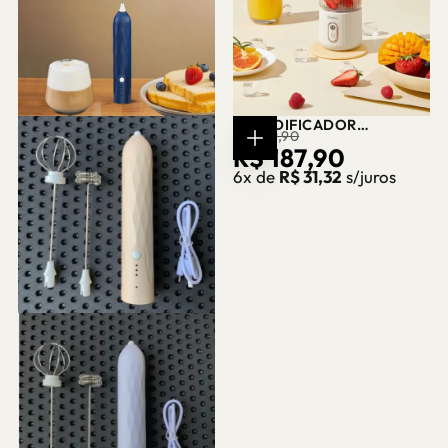
LIQUIDIFICADOR
PREÇO
PREÇO
R$ 189,90
PORTÁTIL USB 350ML –
R$ 187,90
COMPRAR
CASA SPLENDIDA
AGORA
REGULAR
PROMOCIONAL
6x de
R$ 31,32
s/juros