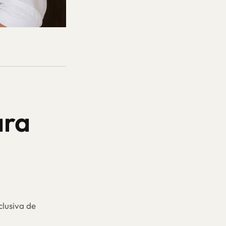
ara
clusiva de