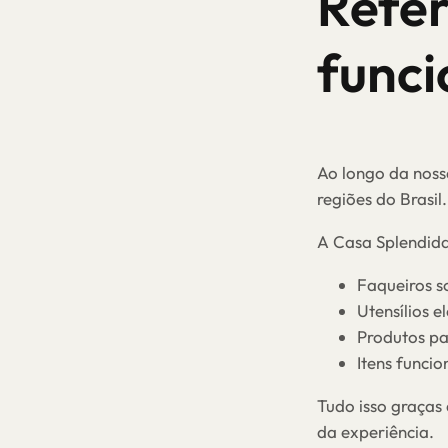
Refer
funci
Ao longo da nossa
regiões do Brasil.
A Casa Splendida
Faqueiros s
Utensílios 
Produtos p
Itens funcio
Tudo isso graças
da experiência.