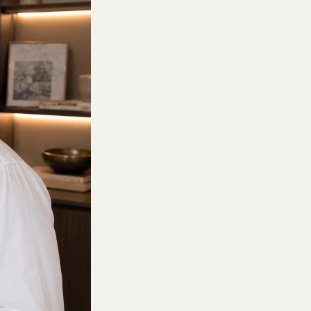
nho rápido está
lmente vazio
m produto foi selecionado ainda.