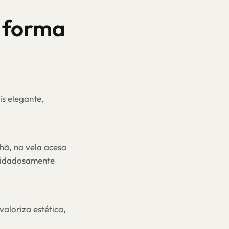
 forma
s elegante,
hã, na vela acesa
cuidadosamente
aloriza estética,