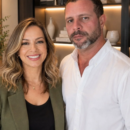
O carri
atua
Nenhu