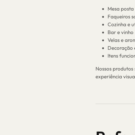
Mesa posta
Faqueiros s
Cozinha e ut
Bar e vinho
Velas e aro
Decoração 
Itens funcio
Nossos produtos 
experiência visu