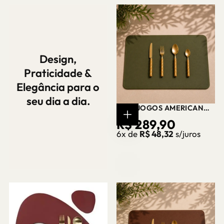
Design,
Praticidade &
Elegância para o
seu dia a dia.
KIT 6 JOGOS AMERICANOS
DUPLA FACE VERDE EM
PREÇO
R$ 289,90
COMPRAR
COURINO CASA
AGORA
6x de
R$ 48,32
s/juros
SPLENDIDA
REGULAR