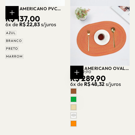
JOGO AMERICANO PVC
LUXO FIO DOURADO CASA
PREÇO
R$ 137,00
ESCOLHER
SPLENDIDA
OPÇÕES
6x de
R$ 22,83
s/juros
REGULAR
AZUL
BRANCO
PRETO
MARROM
JOGO AMERICANO OVAL
PREÇO
PREÇO
R$ 349,90
TRANÇADO ALGODÃO
R$ 289,90
ESCOLHER
CASA SPLENDIDA
OPÇÕES
REGULAR
PROMOCIONAL
6x de
R$ 48,32
s/juros
MARROM
VERDE
BEGE
CINZA
LARANJA