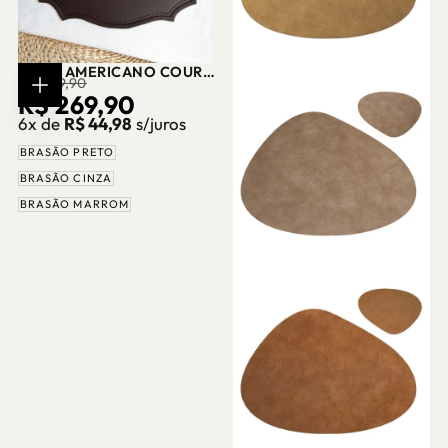
JOGO AMERICANO COURO
PREÇO
PREÇO
R$ 349,90
SINTÉTICO DUPLA FACE 8
R$ 269,90
ESCOLHER
PEÇAS CASA SPLENDIDA
OPÇÕES
REGULAR
PROMOCIONAL
6x de
R$ 44,98
s/juros
BRASÃO PRETO
BRASÃO CINZA
BRASÃO MARROM