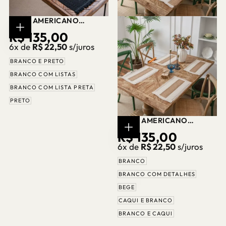
JOGO AMERICANO
MACRAMÊ ALGODÃO
PREÇO
R$ 135,00
ESCOLHER
PRETO E BRANCO CASA
OPÇÕES
6x de
R$ 22,50
s/juros
SPLENDIDA
REGULAR
BRANCO E PRETO
BRANCO COM LISTAS
BRANCO COM LISTA PRETA
PRETO
JOGO AMERICANO
MACRAMÊ ALGODÃO TONS
PREÇO
R$ 135,00
ESCOLHER
NEUTROS CASA
OPÇÕES
6x de
R$ 22,50
s/juros
SPLENDIDA
REGULAR
BRANCO
BRANCO COM DETALHES
BEGE
CAQUI E BRANCO
BRANCO E CAQUI