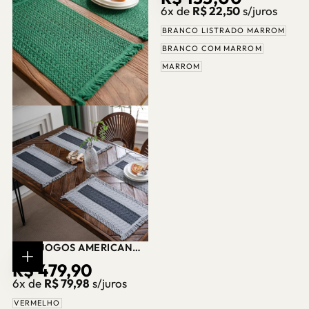
OPÇÕES
6x de
R$ 22,50
s/juros
SPLENDIDA
REGULAR
BRANCO LISTRADO MARROM
BRANCO COM MARROM
MARROM
KIT 6 JOGOS AMERICANOS
DE MACRAMÊ ALGODÃO E
PREÇO
R$ 479,90
ESCOLHER
LINHO – CORES
OPÇÕES
6x de
R$ 79,98
s/juros
VIBRANTES – CASA
REGULAR
SPLENDIDA
VERMELHO