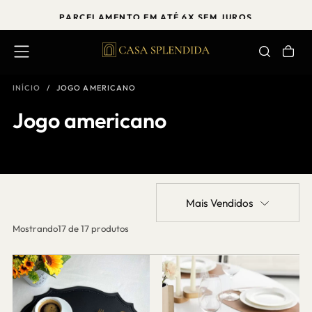
PULAR
PARCELAMENTO EM ATÉ 6X SEM JUROS
PARA
O
CONTEÚDO
INÍCIO
/
JOGO AMERICANO
Jogo americano
Mais Vendidos
Mostrando
17 de 17 produtos