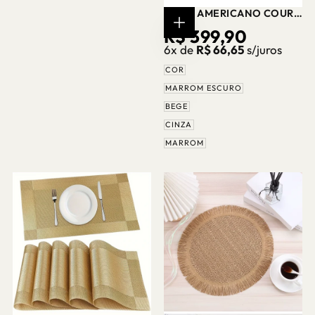
JOGO AMERICANO COURO
SINTÉTICO LUXO – KIT 6
PREÇO
R$ 399,90
ESCOLHER
UNIDADES CASA
OPÇÕES
6x de
R$ 66,65
s/juros
SPLENDIDA
REGULAR
COR
MARROM ESCURO
BEGE
CINZA
MARROM