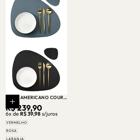
JOGO AMERICANO COURO
SINTÉTICO FORMATO
PREÇO
R$ 239,90
ESCOLHER
ORGÂNICO CASA
OPÇÕES
6x de
R$ 39,98
s/juros
SPLENDIDA
REGULAR
VERMELHO
ROSA
LARANJA