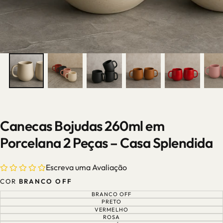
Canecas Bojudas 260ml em
Porcelana 2 Peças – Casa Splendida
Escreva uma Avaliação
COR
BRANCO OFF
BRANCO OFF
VARIANTE
ESGOTADA
PRETO
VARIANTE
OU
ESGOTADA
VERMELHO
VARIANTE
INDISPONÍVEL
OU
ESGOTADA
ROSA
VARIANTE
INDISPONÍVEL
OU