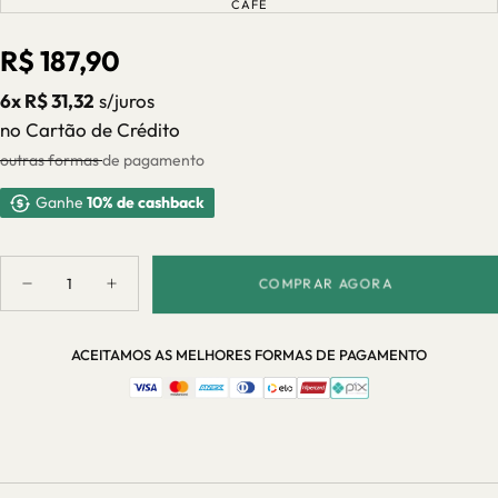
ESGOTADA
CAFÉ
VARIANTE
INDISPONÍVEL
OU
ESGOTADA
INDISPONÍVEL
OU
INDISPONÍVEL
Preço
R$ 187,90
regular
6x R$ 31,32
s/juros
no Cartão de Crédito
outras formas de pagamento
Ganhe
10% de cashback
Quantidade
COMPRAR AGORA
Diminuir
Aumentar
quantidade
quantidade
para
para
Canecas
Canecas
ACEITAMOS AS MELHORES FORMAS DE PAGAMENTO
Bojudas
Bojudas
260ml
260ml
em
em
Porcelana
Porcelana
2
2
Peças
Peças
–
–
Casa
Casa
Splendida
Splendida