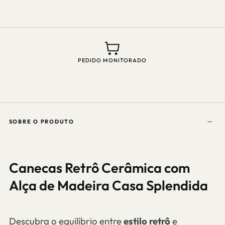
de
de
Madeira
Madeira
Casa
Casa
Splendida
Splendida
PEDIDO MONITORADO
SOBRE O PRODUTO
Canecas Retrô Cerâmica com
Alça de Madeira Casa Splendida
Descubra o equilíbrio entre
estilo retrô
e