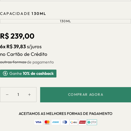
VARIANTE
OU
ESGOTADA
INDISPONÍVEL
OU
INDISPONÍVEL
CAPACIDADE
130ML
130ML
VARIANTE
ESGOTADA
OU
INDISPONÍVEL
Preço
R$ 239,00
regular
6x R$ 39,83
s/juros
no Cartão de Crédito
outras formas de pagamento
Ganhe
10% de cashback
Quantidade
COMPRAR AGORA
Diminuir
Aumentar
quantidade
quantidade
para
para
Canecas
Canecas
ACEITAMOS AS MELHORES FORMAS DE PAGAMENTO
Retrô
Retrô
Cerâmica
Cerâmica
com
com
Alça
Alça