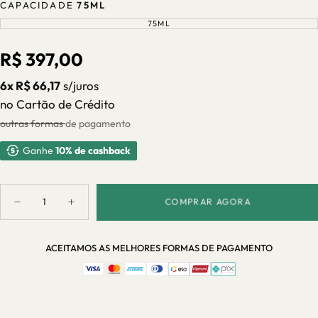
CAPACIDADE
75ML
75ML
VARIANTE
ESGOTADA
OU
INDISPONÍVEL
Preço
R$ 397,00
regular
6x R$ 66,17
s/juros
no Cartão de Crédito
outras formas de pagamento
Ganhe
10% de cashback
Quantidade
COMPRAR AGORA
Diminuir
Aumentar
quantidade
quantidade
para
para
Difusor
Difusor
ACEITAMOS AS MELHORES FORMAS DE PAGAMENTO
Aromático
Aromático
Geométrico
Geométrico
Branco
Branco
Casa
Casa
Splendida
Splendida