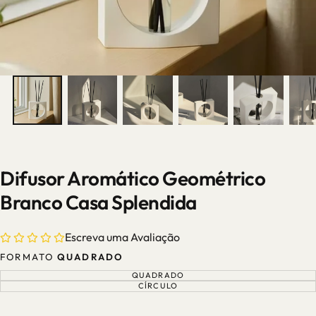
Difusor Aromático Geométrico
Branco Casa Splendida
Escreva uma Avaliação
FORMATO
QUADRADO
QUADRADO
VARIANTE
ESGOTADA
CÍRCULO
VARIANTE
OU
ESGOTADA
INDISPONÍVEL
OU
INDISPONÍVEL