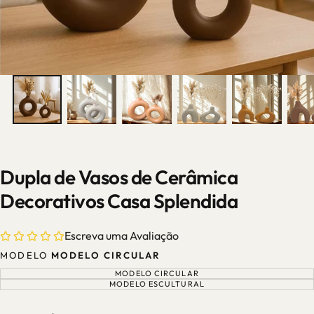
Dupla de Vasos de Cerâmica
Decorativos Casa Splendida
Escreva uma Avaliação
MODELO
MODELO CIRCULAR
MODELO CIRCULAR
VARIANTE
ESGOTADA
MODELO ESCULTURAL
VARIANTE
OU
ESGOTADA
INDISPONÍVEL
OU
INDISPONÍVEL