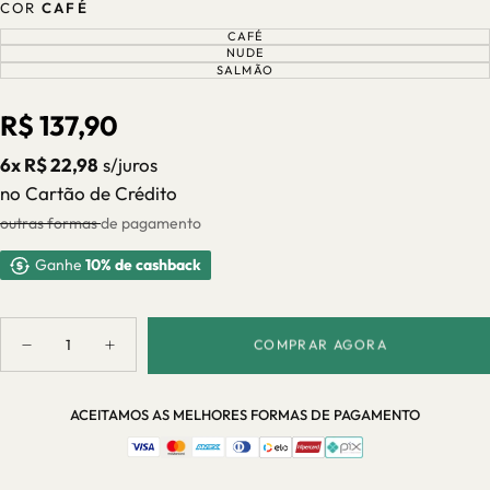
COR
CAFÉ
CAFÉ
VARIANTE
ESGOTADA
NUDE
VARIANTE
OU
ESGOTADA
SALMÃO
VARIANTE
INDISPONÍVEL
OU
ESGOTADA
INDISPONÍVEL
OU
INDISPONÍVEL
Preço
R$ 137,90
regular
6x R$ 22,98
s/juros
no Cartão de Crédito
outras formas de pagamento
Ganhe
10% de cashback
Quantidade
COMPRAR AGORA
Diminuir
Aumentar
quantidade
quantidade
para
para
Dupla
Dupla
ACEITAMOS AS MELHORES FORMAS DE PAGAMENTO
de
de
Vasos
Vasos
de
de
Cerâmica
Cerâmica
Decorativos
Decorativos