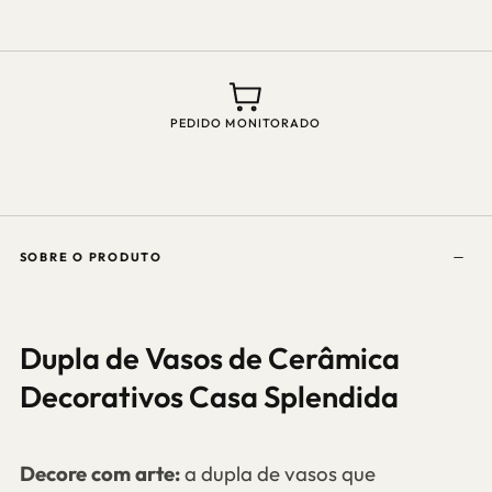
Casa
Casa
Splendida
Splendida
ATENDIMENTO? CHAMA NO WHATSAPP
SOBRE O PRODUTO
Dupla de Vasos de Cerâmica
Decorativos Casa Splendida
Decore com arte:
a dupla de vasos que