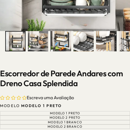
Escorredor de Parede Andares com
Dreno Casa Splendida
Escreva uma Avaliação
MODELO
MODELO 1 PRETO
MODELO 1 PRETO
VARIANTE
ESGOTADA
MODELO 2 PRETO
VARIANTE
OU
ESGOTADA
MODELO 1 BRANCO
VARIANTE
INDISPONÍVEL
OU
ESGOTADA
MODELO 2 BRANCO
VARIANTE
INDISPONÍVEL
OU