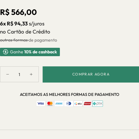
ESGOTADA
INDISPONÍVEL
OU
INDISPONÍVEL
Preço
R$ 566,00
regular
6x R$ 94,33
s/juros
no Cartão de Crédito
outras formas de pagamento
Ganhe
10% de cashback
Quantidade
COMPRAR AGORA
Diminuir
Aumentar
quantidade
quantidade
para
para
Escorredor
Escorredor
ACEITAMOS AS MELHORES FORMAS DE PAGAMENTO
de
de
Parede
Parede
Andares
Andares
com
com
Dreno
Dreno
Casa
Casa
Splendida
Splendida