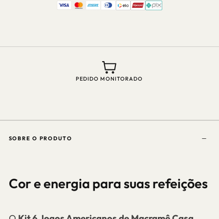
Americanos
Americanos
de
de
Macramê
Macramê
Algodão
Algodão
e
e
Linho
Linho
–
–
Cores
Cores
Vibrantes
Vibrantes
–
–
PEDIDO MONITORADO
Casa
Casa
Splendida
Splendida
SOBRE O PRODUTO
Cor e energia para suas refeições
O
Kit 6 Jogos Americanos de Macramê Casa