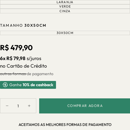
OU
ESGOTADA
LARANJA
VARIANTE
INDISPONÍVEL
OU
ESGOTADA
VERDE
VARIANTE
INDISPONÍVEL
OU
ESGOTADA
CINZA
VARIANTE
INDISPONÍVEL
OU
ESGOTADA
INDISPONÍVEL
OU
INDISPONÍVEL
TAMANHO
30X50CM
30X50CM
VARIANTE
ESGOTADA
OU
INDISPONÍVEL
Preço
R$ 479,90
regular
6x R$ 79,98
s/juros
no Cartão de Crédito
outras formas de pagamento
Ganhe
10% de cashback
Quantidade
COMPRAR AGORA
Diminuir
Aumentar
quantidade
quantidade
para
para
Kit
Kit
ACEITAMOS AS MELHORES FORMAS DE PAGAMENTO
6
6
Jogos
Jogos