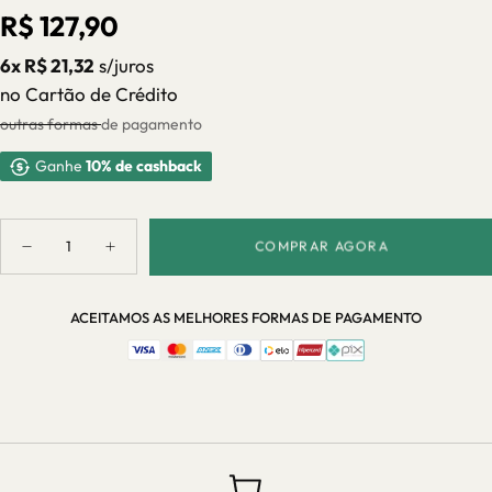
INDISPONÍVEL
Preço
R$ 127,90
regular
6x R$ 21,32
s/juros
no Cartão de Crédito
outras formas de pagamento
Ganhe
10% de cashback
Quantidade
COMPRAR AGORA
Diminuir
Aumentar
quantidade
quantidade
para
para
Kit
Kit
ACEITAMOS AS MELHORES FORMAS DE PAGAMENTO
6
6
Guardanapos
Guardanapos
de
de
Linho
Linho
Misto
Misto
42x42cm
42x42cm
para
para
Mesaposta
Mesaposta