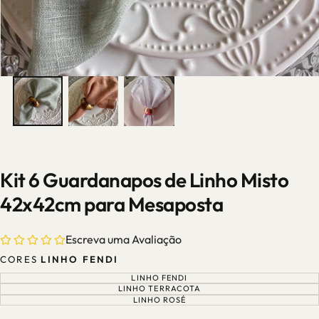
Kit 6 Guardanapos de Linho Misto
42x42cm para Mesaposta
Escreva uma Avaliação
CORES
LINHO FENDI
LINHO FENDI
VARIANTE
ESGOTADA
LINHO TERRACOTA
VARIANTE
OU
ESGOTADA
LINHO ROSÉ
VARIANTE
INDISPONÍVEL
OU
ESGOTADA
INDISPONÍVEL
OU