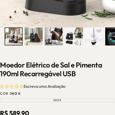
Moedor Elétrico de Sal e Pimenta
190ml Recarregável USB
Escreva uma Avaliação
COR
INOX
INOX
VARIANTE
ESGOTADA
OU
INDISPONÍVEL
Preço
R$ 589,90