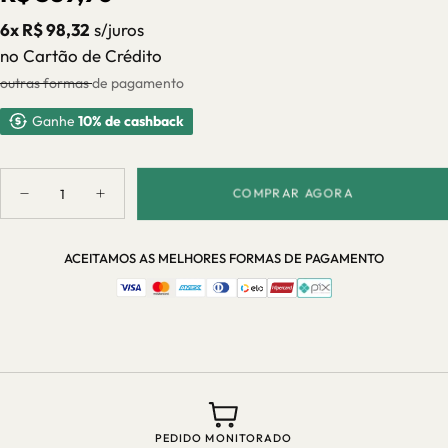
regular
6x R$ 98,32
s/juros
no Cartão de Crédito
outras formas de pagamento
Ganhe
10% de cashback
Quantidade
COMPRAR AGORA
Diminuir
Aumentar
quantidade
quantidade
para
para
Moedor
Moedor
ACEITAMOS AS MELHORES FORMAS DE PAGAMENTO
Elétrico
Elétrico
de
de
Sal
Sal
e
e
Pimenta
Pimenta
190ml
190ml
Recarregável
Recarregável
USB
USB
ATENDIMENTO? CHAMA NO WHATSAPP