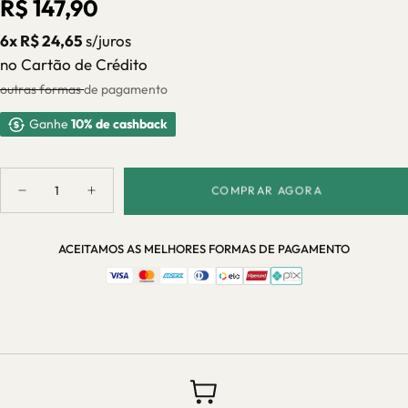
Preço
R$ 147,90
regular
6x R$ 24,65
s/juros
no Cartão de Crédito
outras formas de pagamento
Ganhe
10% de cashback
Quantidade
COMPRAR AGORA
Diminuir
Aumentar
quantidade
quantidade
para
para
Purificador
Purificador
ACEITAMOS AS MELHORES FORMAS DE PAGAMENTO
de
de
Frutas
Frutas
e
e
Vegetais
Vegetais
USB
USB
–
–
Casa
Casa
Splendida
Splendida