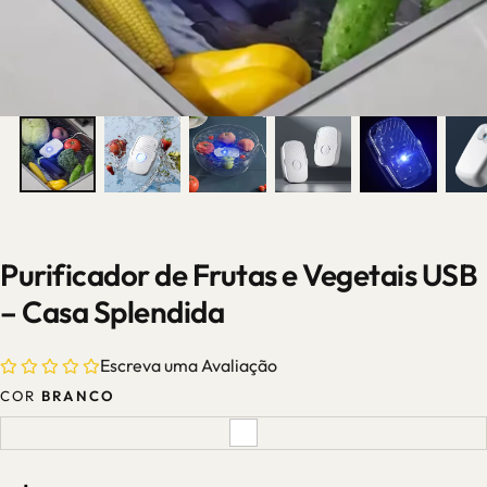
Purificador de Frutas e Vegetais USB
– Casa Splendida
Escreva uma Avaliação
COR
BRANCO
BRANCO
VARIANTE
ESGOTADA
OU
INDISPONÍVEL